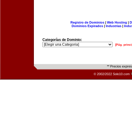
Registro de Dominios
|
Web Hosting
|
D
Dominios Expirados
|
Industrias
|
Indu
Categorías de Dominio:
[Pág. princi
** Precios expre
© 2002/2022 Solo10.com