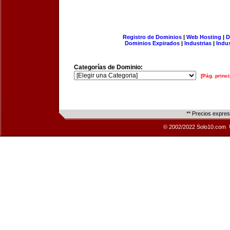
Registro de Dominios
|
Web Hosting
|
D
Dominios Expirados
|
Industrias
|
Indu
Categorías de Dominio:
[Pág. princi
** Precios expre
© 2002/2022 Solo10.com