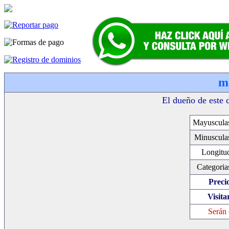
m
El dueño de este 
Mayuscula
Minuscula
Longitu
Categoria
Preci
Visita
Serán 