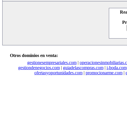
Rea
Pr
Otros dominios en venta:
gestionesempresariales.com
|
operacionesinmobiliarias.
gestiondenegocios.com
|
guiadelascompras.com
|
i-boda.com
ofertasyoportunidades.com
|
promocionarme.com
|