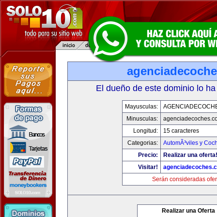
agenciadecoch
El dueño de este dominio lo ha
Mayusculas:
AGENCIADECOCH
Minusculas:
agenciadecoches.c
Longitud:
15 caracteres
Categorias:
AutomÃ³viles y Coc
Precio:
Realizar una oferta
Visitar!
agenciadecoches.
Serán consideradas ofer
Realizar una Oferta