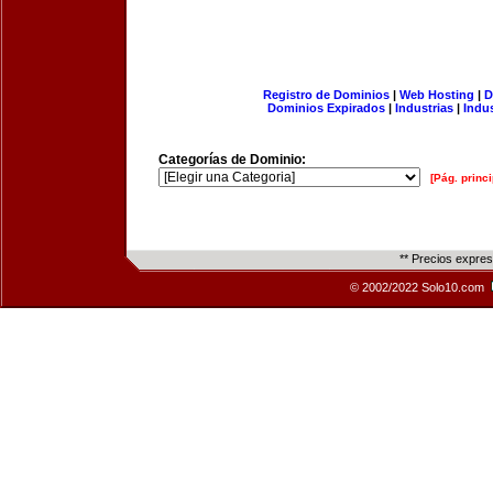
Registro de Dominios
|
Web Hosting
|
D
Dominios Expirados
|
Industrias
|
Indu
Categorías de Dominio:
[Pág. princi
** Precios expre
© 2002/2022 Solo10.com