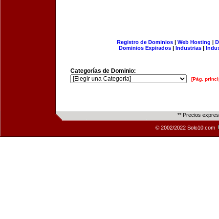
Registro de Dominios
|
Web Hosting
|
D
Dominios Expirados
|
Industrias
|
Indu
Categorías de Dominio:
[Pág. princi
** Precios expre
© 2002/2022 Solo10.com