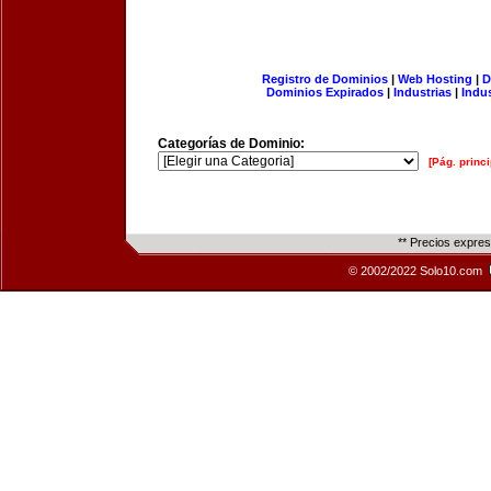
Registro de Dominios
|
Web Hosting
|
D
Dominios Expirados
|
Industrias
|
Indu
Categorías de Dominio:
[Pág. princi
** Precios expre
© 2002/2022 Solo10.com