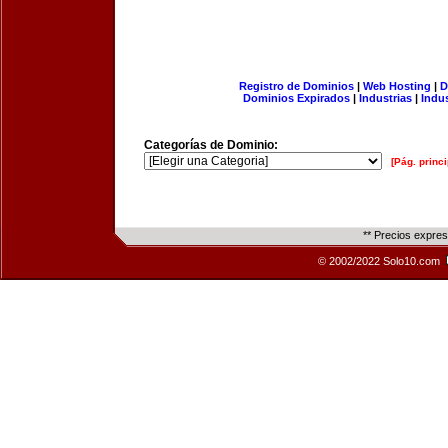
Registro de Dominios
|
Web Hosting
|
D
Dominios Expirados
|
Industrias
|
Indu
Categorías de Dominio:
[Pág. princi
** Precios expre
© 2002/2022 Solo10.com