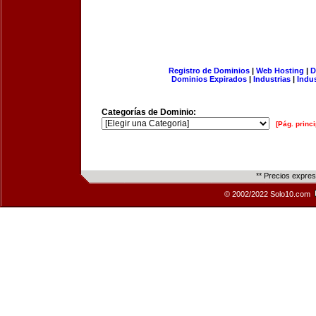
Registro de Dominios
|
Web Hosting
|
D
Dominios Expirados
|
Industrias
|
Indu
Categorías de Dominio:
[Pág. princi
** Precios expre
© 2002/2022 Solo10.com