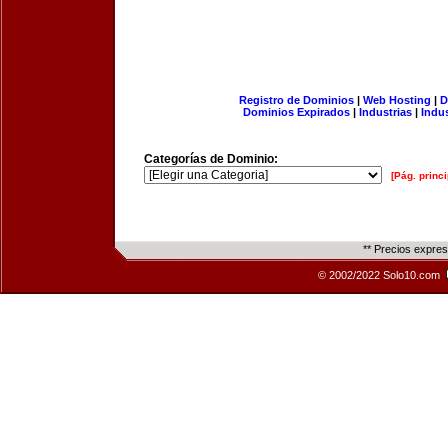
Registro de Dominios
|
Web Hosting
|
D
Dominios Expirados
|
Industrias
|
Indu
Categorías de Dominio:
[Pág. princi
** Precios expre
© 2002/2022 Solo10.com