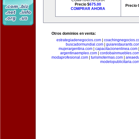
COMPRAR AHORA
Precio $
675.00
Precio 
COMPRAR AHORA
Otros dominios en venta:
estrategiadenegocios.com
|
coachingnegocios.
buscadormundial.com
|
guiarestaurants.co
mujerargentina.com
|
capacitacionenlinea.com
argentinaempleo.com
|
cordobainmuebles.co
modaprofesional.com
|
turismotermas.com
|
areaedu
modelopublicitaria.co