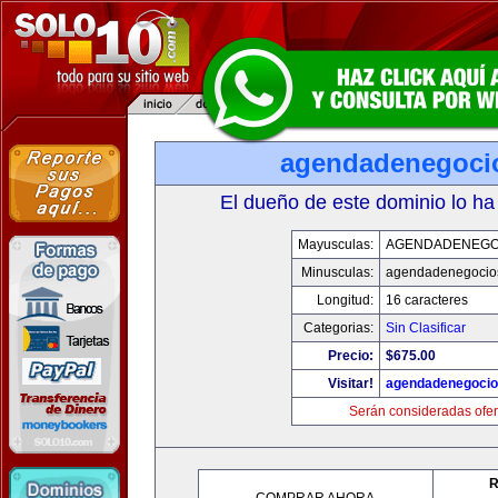
agendadenegoci
El dueño de este dominio lo ha
Mayusculas:
AGENDADENEGO
Minusculas:
agendadenegocio
Longitud:
16 caracteres
Categorias:
Sin Clasificar
Precio:
$675.00
Visitar!
agendadenegoci
Serán consideradas ofer
R