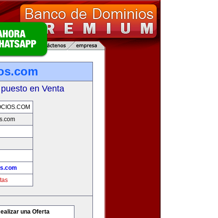
os.com
 puesto en Venta
CIOS.COM
s.com
os.com
tas
ealizar una Oferta