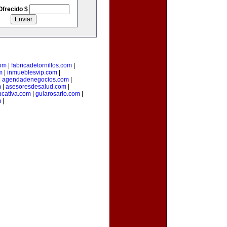
Ofrecido $
com
|
fabricadetornillos.com
|
m
|
inmueblesvip.com
|
|
agendadenegocios.com
|
m
|
asesoresdesalud.com
|
cativa.com
|
guiarosario.com
|
m
|