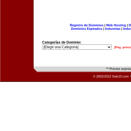
Registro de Dominios
|
Web Hosting
|
D
Dominios Expirados
|
Industrias
|
Indu
Categorías de Dominio:
[Pág. princi
** Precios expre
© 2002/2022 Solo10.com