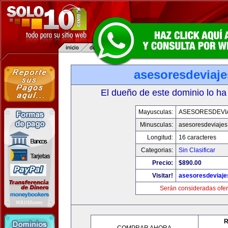
asesoresdeviaj
El dueño de este dominio lo ha
Mayusculas:
ASESORESDEVI
Minusculas:
asesoresdeviaje
Longitud:
16 caracteres
Categorias:
Sin Clasificar
Precio:
$890.00
Visitar!
asesoresdeviaj
Serán consideradas ofer
R