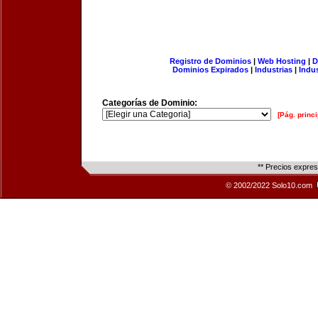
Registro de Dominios
|
Web Hosting
|
D
Dominios Expirados
|
Industrias
|
Indu
Categorías de Dominio:
[Pág. princi
** Precios expre
© 2002/2022 Solo10.com