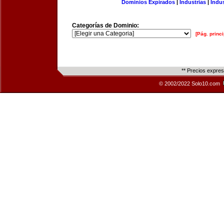
Dominios Expirados
|
Industrias
|
Indu
Categorías de Dominio:
[Pág. princi
** Precios expre
© 2002/2022 Solo10.com