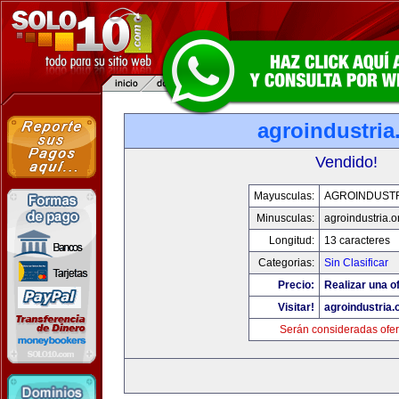
agroindustria
Vendido!
Mayusculas:
AGROINDUSTR
Minusculas:
agroindustria.o
Longitud:
13 caracteres
Categorias:
Sin Clasificar
Precio:
Realizar una of
Visitar!
agroindustria.
Serán consideradas ofer