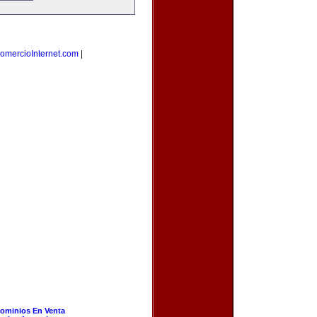
omercioInternet.com
|
ominios En Venta