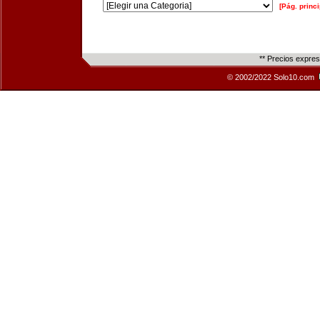
[Pág. princi
** Precios expre
© 2002/2022 Solo10.com