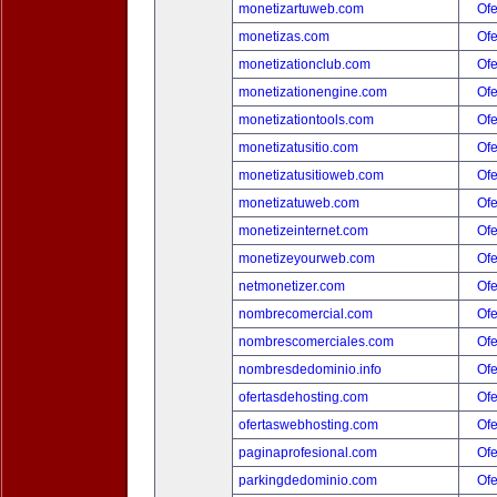
monetizartuweb.com
Ofe
monetizas.com
Ofe
monetizationclub.com
Ofe
monetizationengine.com
Ofe
monetizationtools.com
Ofe
monetizatusitio.com
Ofe
monetizatusitioweb.com
Ofe
monetizatuweb.com
Ofe
monetizeinternet.com
Ofe
monetizeyourweb.com
Ofe
netmonetizer.com
Ofe
nombrecomercial.com
Ofe
nombrescomerciales.com
Ofe
nombresdedominio.info
Ofe
ofertasdehosting.com
Ofe
ofertaswebhosting.com
Ofe
paginaprofesional.com
Ofe
parkingdedominio.com
Ofe