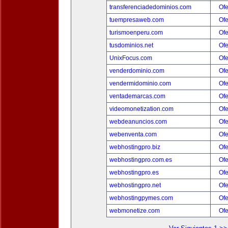
transferenciadedominios.com
Ofe
tuempresaweb.com
Ofe
turismoenperu.com
Ofe
tusdominios.net
Ofe
UnixFocus.com
Ofe
venderdominio.com
Ofe
vendermidominio.com
Ofe
ventademarcas.com
Ofe
videomonetization.com
Ofe
webdeanuncios.com
Ofe
webenventa.com
Ofe
webhostingpro.biz
Ofe
webhostingpro.com.es
Ofe
webhostingpro.es
Ofe
webhostingpro.net
Ofe
webhostingpymes.com
Ofe
webmonetize.com
Ofe