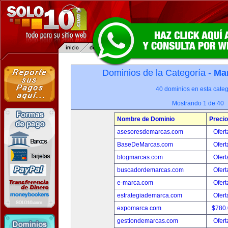
Dominios de la Categoría -
Mar
40 dominios en esta categ
Mostrando 1 de 40
Nombre de Dominio
Precio
asesoresdemarcas.com
Ofert
BaseDeMarcas.com
Ofert
blogmarcas.com
Ofert
buscadordemarcas.com
Ofert
e-marca.com
Ofert
estrategiademarca.com
Ofert
expomarca.com
$780
gestiondemarcas.com
Ofert