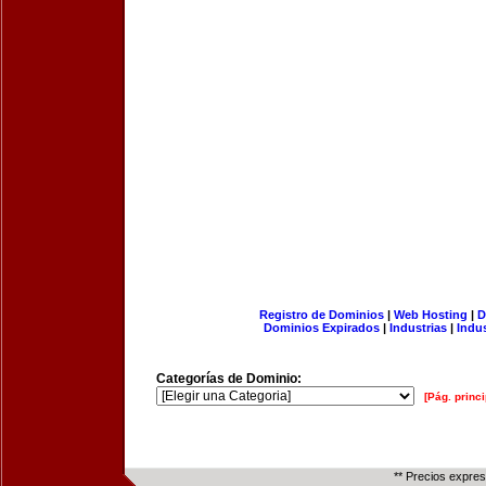
Registro de Dominios
|
Web Hosting
|
D
Dominios Expirados
|
Industrias
|
Indu
Categorías de Dominio:
[Pág. princi
** Precios expre