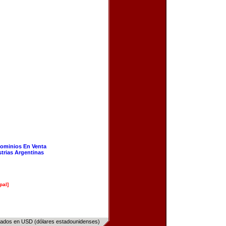
ominios En Venta
strias Argentinas
pal]
sados en USD (dólares estadounidenses)