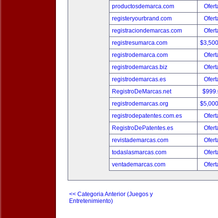
productosdemarca.com
Ofert
registeryourbrand.com
Ofert
registraciondemarcas.com
Ofert
registresumarca.com
$3,50
registrodemarca.com
Ofert
registrodemarcas.biz
Ofert
registrodemarcas.es
Ofert
RegistroDeMarcas.net
$999
registrodemarcas.org
$5,00
registrodepatentes.com.es
Ofert
RegistroDePatentes.es
Ofert
revistademarcas.com
Ofert
todaslasmarcas.com
Ofert
ventademarcas.com
Ofert
<< Categoria Anterior (Juegos y
Entretenimiento)