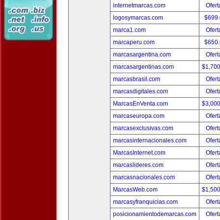
internetmarcas.com
Ofert
logosymarcas.com
$699
marca1.com
Ofert
marcaperu.com
$650
marcasargentina.com
Ofert
marcasargentinas.com
$1,70
marcasbrasil.com
Ofert
marcasdigitales.com
Ofert
MarcasEnVenta.com
$3,00
marcaseuropa.com
Ofert
marcasexclusivas.com
Ofert
marcasinternacionales.com
Ofert
MarcasInternet.com
Ofert
marcaslideres.com
Ofert
marcasnacionales.com
Ofert
MarcasWeb.com
$1,50
marcasyfranquicias.com
Ofert
posicionamientodemarcas.com
Ofert