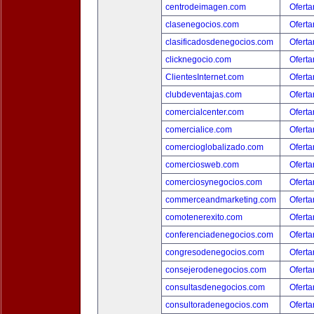
centrodeimagen.com
Oferta
clasenegocios.com
Oferta
clasificadosdenegocios.com
Oferta
clicknegocio.com
Oferta
ClientesInternet.com
Oferta
clubdeventajas.com
Oferta
comercialcenter.com
Oferta
comercialice.com
Oferta
comercioglobalizado.com
Oferta
comerciosweb.com
Oferta
comerciosynegocios.com
Oferta
commerceandmarketing.com
Oferta
comotenerexito.com
Oferta
conferenciadenegocios.com
Oferta
congresodenegocios.com
Oferta
consejerodenegocios.com
Oferta
consultasdenegocios.com
Oferta
consultoradenegocios.com
Oferta