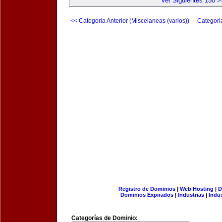
Ver Siguientes 150 >
<< Categoria Anterior (Miscelaneas (varios))
Categori
Registro de Dominios
|
Web Hosting
|
D
Dominios Expirados
|
Industrias
|
Indu
Categorías de Dominio: