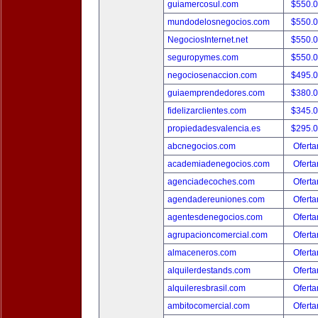
guiamercosul.com
$550.
mundodelosnegocios.com
$550.
NegociosInternet.net
$550.
seguropymes.com
$550.
negociosenaccion.com
$495.
guiaemprendedores.com
$380.
fidelizarclientes.com
$345.
propiedadesvalencia.es
$295.
abcnegocios.com
Oferta
academiadenegocios.com
Oferta
agenciadecoches.com
Oferta
agendadereuniones.com
Oferta
agentesdenegocios.com
Oferta
agrupacioncomercial.com
Oferta
almaceneros.com
Oferta
alquilerdestands.com
Oferta
alquileresbrasil.com
Oferta
ambitocomercial.com
Oferta