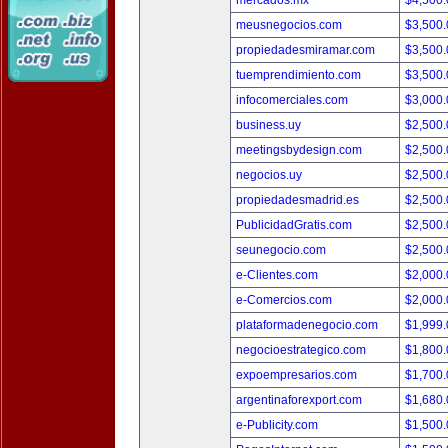
mercados.mx
$4,500
meusnegocios.com
$3,500
propiedadesmiramar.com
$3,500
tuemprendimiento.com
$3,500
infocomerciales.com
$3,000
business.uy
$2,500
meetingsbydesign.com
$2,500
negocios.uy
$2,500
propiedadesmadrid.es
$2,500
PublicidadGratis.com
$2,500
seunegocio.com
$2,500
e-Clientes.com
$2,000
e-Comercios.com
$2,000
plataformadenegocio.com
$1,999
negocioestrategico.com
$1,800
expoempresarios.com
$1,700
argentinaforexport.com
$1,680
e-Publicity.com
$1,500