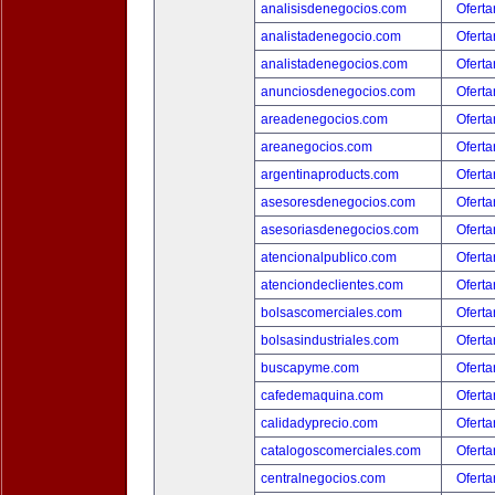
analisisdenegocios.com
Oferta
analistadenegocio.com
Oferta
analistadenegocios.com
Oferta
anunciosdenegocios.com
Oferta
areadenegocios.com
Oferta
areanegocios.com
Oferta
argentinaproducts.com
Oferta
asesoresdenegocios.com
Oferta
asesoriasdenegocios.com
Oferta
atencionalpublico.com
Oferta
atenciondeclientes.com
Oferta
bolsascomerciales.com
Oferta
bolsasindustriales.com
Oferta
buscapyme.com
Oferta
cafedemaquina.com
Oferta
calidadyprecio.com
Oferta
catalogoscomerciales.com
Oferta
centralnegocios.com
Oferta