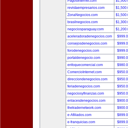
PagosInternet.com
$1,500
revistaempresarios.com
$1,500
ZonaNegocios.com
$1,500
brasilnegocios.com
$1,300
negociosparaguay.com
$1,200
aceleradoradenegocios.com
$999.
consejosdenegocios.com
$999.
forodenegocios.com
$999.
portaldenegocio.com
$990.
enfoquecomercial.com
$980.
ComercioInternet.com
$950.
direcciondenegocios.com
$950.
feriadenegocios.com
$950.
negociosyfinanzas.com
$950.
enlacesdenegocios.com
$900.
thetradernetwork.com
$900.
e-Afiliados.com
$899.
e-franquicias.com
$899.