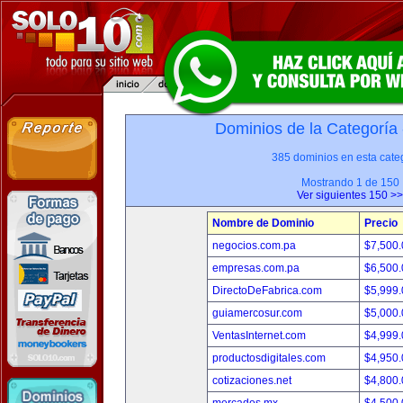
Dominios de la Categoría
385 dominios en esta categ
Mostrando 1 de 150
Ver siguientes 150 >>
Nombre de Dominio
Precio
negocios.com.pa
$7,500
empresas.com.pa
$6,500
DirectoDeFabrica.com
$5,999
guiamercosur.com
$5,000
VentasInternet.com
$4,999
productosdigitales.com
$4,950
cotizaciones.net
$4,800