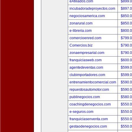
eAfiliados.com
$899.
incubadoradeproyectos.com
$897.
negociosamerica.com
$850.
zonarural.com
$850.
e-libreria.com
$800.
comercioenred.com
$799.
Comercios.biz
$790.
zonaempresarial.com
$790.
franquiciasweb.com
$600.
agentedeventas.com
$599.
clubimportadores.com
$599.
entrenamientocomercial.com
$590.
repuestosautomotor.com
$590.
publinegocios.com
$580.
coachingdenegocios.com
$550.
e-seguros.com
$550.
franquiciasenventa.com
$550.
gestaodenegocios.com
$550.