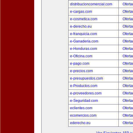
distribucioncomercial.com
Oferta
e-cargas.com
Oferta
e-cosmetica.com
Oferta
e-derecho.eu
Oferta
e-franquicia.com
Oferta
e-Ganaderia.com
Oferta
e-Honduras.com
Oferta
e-Oficina.com
Oferta
e-pago.com
Oferta
e-precios.com
Oferta
e-presupuestos.com
Oferta
e-Productos.com
Oferta
e-proveedores.com
Oferta
e-Seguridad.com
Oferta
eclientes.com
Oferta
ecomercios.com
Oferta
ederecho.eu
Oferta